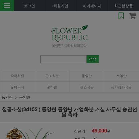
로그인
회원가입
마이페이지
최근본상품
축하화환
근조화환
동양란
서양란
꽃바구니
꽃다발
관엽식물
공기정화식물
동양란
동양란
철골소심(3d152 ) 동양란 동양난 개업화분 거실 사무실 승진선
물 축하
49,000
상품가
원
적립금
1%