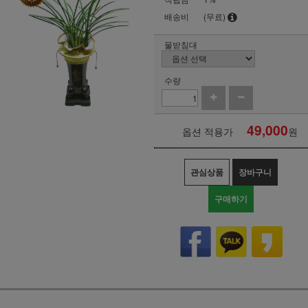
배송비
(무료)
물받침대
수량
49,000
옵션 적용가
원
관심상품
장바구니
구매하기