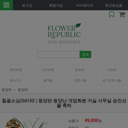
로그인
회원가입
마이페이지
최근본상품
축하화환
근조화환
동양란
서양란
꽃바구니
꽃다발
관엽식물
공기정화식물
동양란
동양란
철골소심(3d152 ) 동양란 동양난 개업화분 거실 사무실 승진선
물 축하
49,000
상품가
원
적립금
1%