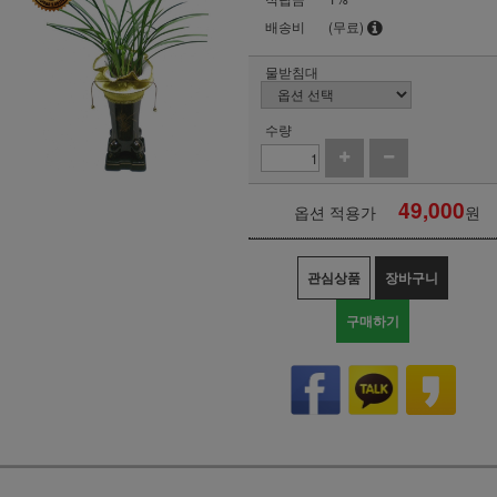
배송비
(무료)
물받침대
수량
49,000
옵션 적용가
원
관심상품
장바구니
구매하기