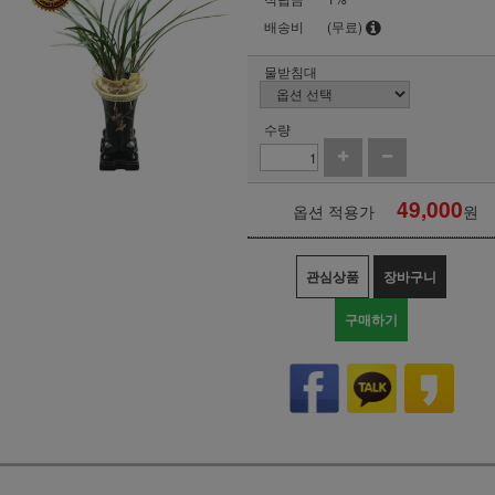
배송비
(무료)
물받침대
수량
49,000
옵션 적용가
원
관심상품
장바구니
구매하기