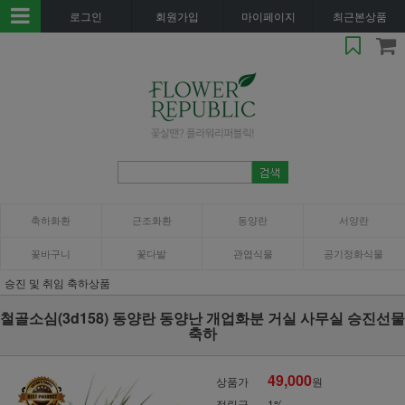
로그인
회원가입
마이페이지
최근본상품
축하화환
근조화환
동양란
서양란
꽃바구니
꽃다발
관엽식물
공기정화식물
승진 및 취임 축하상품
철골소심(3d158) 동양란 동양난 개업화분 거실 사무실 승진선물
축하
49,000
상품가
원
적립금
1%