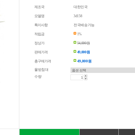
제조국
대한민국
모델명
3d158
특이사항
전국배송가능
적립금
1%
정상가
54,000원
판매가격
49,000원
49,000
총구매가격
원
물받침대
수량