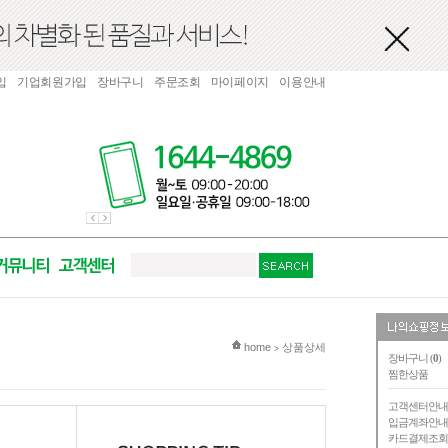
입
기업회원가입
장바구니
주문조회
마이페이지
이용안내
현재 위치
home
상품상세
>
장바구니 (
0
)
찜한상품
고객센터안
입금계좌안
카드결제조