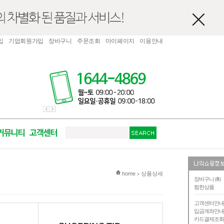
입
기업회원가입
장바구니
주문조회
마이페이지
이용안내
현재 위치
home
상품상세
>
장바구니 (
0
)
찜한상품
고객센터안
입금계좌안
카드결제조