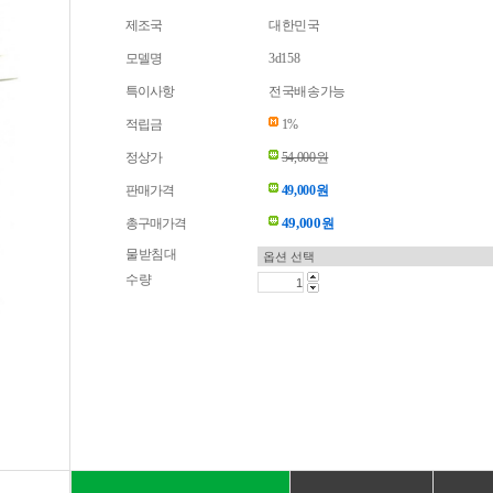
제조국
대한민국
모델명
3d158
특이사항
전국배송가능
적립금
1%
정상가
54,000원
판매가격
49,000원
49,000
총구매가격
원
물받침대
수량