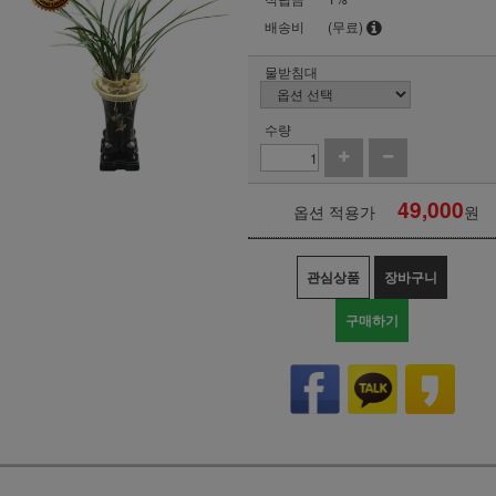
배송비
(무료)
물받침대
수량
49,000
옵션 적용가
원
관심상품
장바구니
구매하기