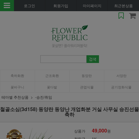
로그인
회원가입
마이페이지
최근본상품
축하화환
근조화환
동양란
서양란
꽃바구니
꽃다발
관엽식물
공기정화식물
테마별 추천상품
-승진/취임
철골소심(3d158) 동양란 동양난 개업화분 거실 사무실 승진선물
축하
49,000
상품가
원
적립금
1%