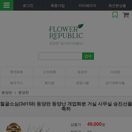
로그인
회원가입
마이페이지
최근본상품
축하화환
근조화환
동양란
서양란
꽃바구니
꽃다발
관엽식물
공기정화식물
동양란
동양란
철골소심(3d158) 동양란 동양난 개업화분 거실 사무실 승진선물
축하
49,000
상품가
원
적립금
1%