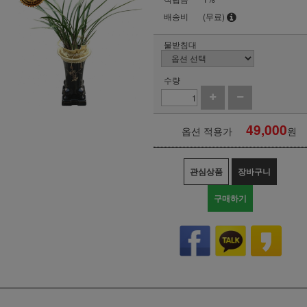
배송비
(무료)
물받침대
수량
49,000
옵션 적용가
원
관심상품
장바구니
구매하기