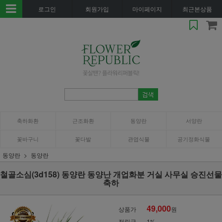
로그인
회원가입
마이페이지
최근본상품
축하화환
근조화환
동양란
서양란
꽃바구니
꽃다발
관엽식물
공기정화식물
동양란
동양란
철골소심(3d158) 동양란 동양난 개업화분 거실 사무실 승진선물
축하
49,000
상품가
원
적립금
1%