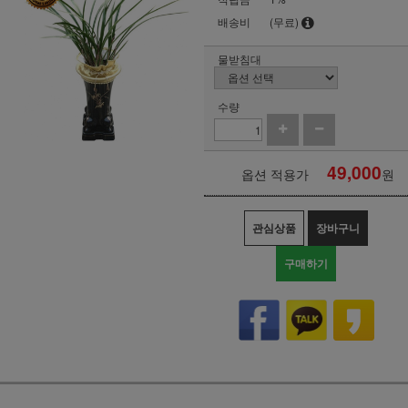
배송비
(무료)
물받침대
수량
49,000
옵션 적용가
원
관심상품
장바구니
구매하기