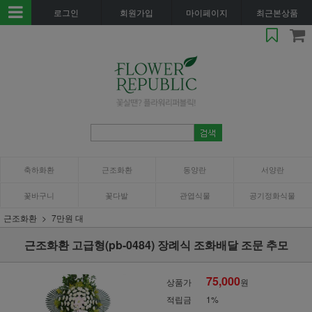
로그인
회원가입
마이페이지
최근본상품
축하화환
근조화환
동양란
서양란
꽃바구니
꽃다발
관엽식물
공기정화식물
근조화환
7만원 대
근조화환 고급형(pb-0484) 장례식 조화배달 조문 추모
75,000
상품가
원
적립금
1%