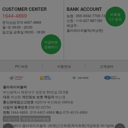
CUSTOMER CENTER
BANK ACCOUNT
1644-4869
비회원
농협 : 355-0032-7705-13
1:1 문의
신한 : 110-427-887160
문자상담 010-4407-4869
예금주 :
월~토 09:00 - 20:00
플라워리퍼블릭(박상현)
일요일·공휴일 09:00 - 18:00
지금바로
전화하기
PC 버전
이용안내
고객센터
플라워리퍼블릭
부산광역시 해운대구 양운로 80번길 22,9층
대표
박상현
개인정보 보호 책임자
박신영
통신판매업신고번호
제2014-부산해운-0664호
사업자 등록번호
608-92-02734
전화
1644-4869 , 010-4407-4869
팩스
070-4015-4869
이용약관
개인정보처리방침
Copyright © 플라워리퍼블릭 -|화환|근조화환|축하화환|개업화분 All rights