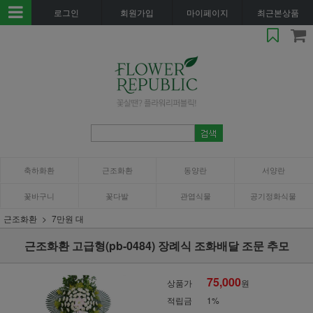
로그인
회원가입
마이페이지
최근본상품
축하화환
근조화환
동양란
서양란
꽃바구니
꽃다발
관엽식물
공기정화식물
근조화환
7만원 대
근조화환 고급형(pb-0484) 장례식 조화배달 조문 추모
75,000
상품가
원
적립금
1%