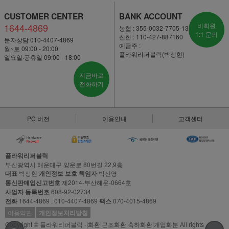
CUSTOMER CENTER
BANK ACCOUNT
1644-4869
비회원
농협 : 355-0032-7705-13
1:1 문의
신한 : 110-427-887160
문자상담 010-4407-4869
예금주 :
월~토 09:00 - 20:00
플라워리퍼블릭(박상현)
일요일·공휴일 09:00 - 18:00
지금바로
전화하기
PC 버전
이용안내
고객센터
플라워리퍼블릭
부산광역시 해운대구 양운로 80번길 22,9층
대표
박상현
개인정보 보호 책임자
박신영
통신판매업신고번호
제2014-부산해운-0664호
사업자 등록번호
608-92-02734
전화
1644-4869 , 010-4407-4869
팩스
070-4015-4869
이용약관
개인정보처리방침
Copyright © 플라워리퍼블릭 -|화환|근조화환|축하화환|개업화분 All rights