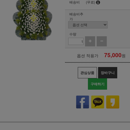
배송비
(무료)
배송비추
가
수량
75,000
옵션 적용가
원
관심상품
장바구니
구매하기