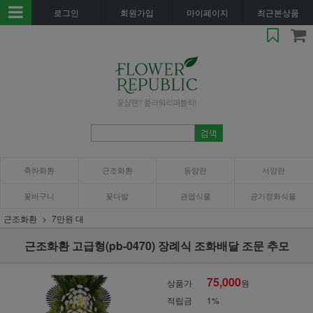
로그인
회원가입
마이페이지
최근본상품
축하화환
근조화환
동양란
서양란
꽃바구니
꽃다발
관엽식물
공기정화식물
근조화환
7만원 대
근조화환 고급형(pb-0470) 장례식 조화배달 조문 추모
75,000
상품가
원
적립금
1%