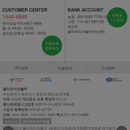
CUSTOMER CENTER
BANK ACCOUNT
1644-4869
비회원
농협 : 355-0032-7705-13
1:1 문의
신한 : 110-427-887160
문자상담 010-4407-4869
예금주 :
월~토 09:00 - 20:00
플라워리퍼블릭(박상현)
일요일·공휴일 09:00 - 18:00
지금바로
전화하기
PC 버전
이용안내
고객센터
플라워리퍼블릭
부산광역시 해운대구 양운로 80번길 22,9층
대표
박상현
개인정보 보호 책임자
박신영
통신판매업신고번호
제2014-부산해운-0664호
사업자 등록번호
608-92-02734
전화
1644-4869 , 010-4407-4869
팩스
070-4015-4869
이용약관
개인정보처리방침
Copyright © 플라워리퍼블릭 -|화환|근조화환|축하화환|개업화분 All rights