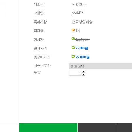
제조국
대한민국
모델명
pb-0422
특이사항
전국당일배송
적립금
1%
정상가
120,000원
판매가격
75,000원
75,000
총구매가격
원
배송비추가
수량