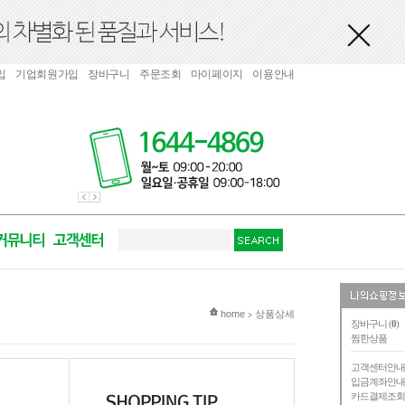
입
기업회원가입
장바구니
주문조회
마이페이지
이용안내
현재 위치
home
상품상세
>
장바구니 (
0
)
찜한상품
고객센터안
입금계좌안
카드결제조