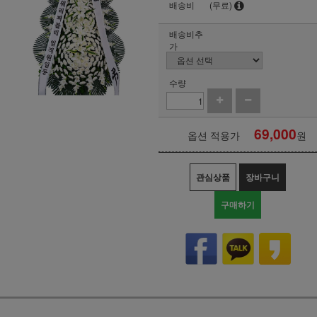
배송비
(무료)
배송비추
가
수량
69,000
옵션 적용가
원
관심상품
장바구니
구매하기