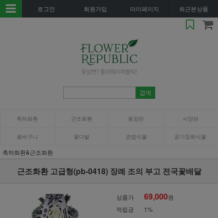
로그인
회원가입
마이페이지
최근본상품
축하화환
근조화환
동양란
서양란
꽃바구니
꽃다발
관엽식물
공기정화식물
축하화환&근조화환
근조화환 고급형(pb-0418) 장례 조의 부고 전국꽃배달
69,000
상품가
원
적립금
1%