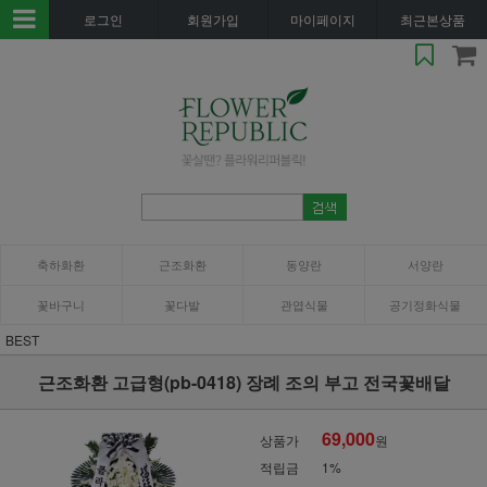
로그인
회원가입
마이페이지
최근본상품
축하화환
근조화환
동양란
서양란
꽃바구니
꽃다발
관엽식물
공기정화식물
BEST
근조화환 고급형(pb-0418) 장례 조의 부고 전국꽃배달
69,000
상품가
원
적립금
1%