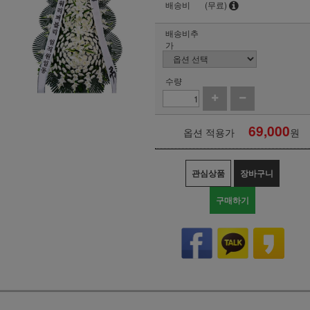
배송비
(무료)
배송비추
가
수량
69,000
옵션 적용가
원
관심상품
장바구니
구매하기