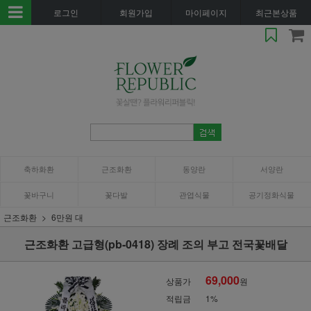
로그인
회원가입
마이페이지
최근본상품
축하화환
근조화환
동양란
서양란
꽃바구니
꽃다발
관엽식물
공기정화식물
근조화환
6만원 대
근조화환 고급형(pb-0418) 장례 조의 부고 전국꽃배달
69,000
상품가
원
적립금
1%