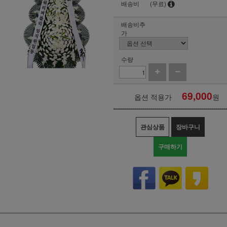
배송비
(무료)
배송비추
가
수량
69,000
옵션 적용가
원
관심상품
장바구니
구매하기