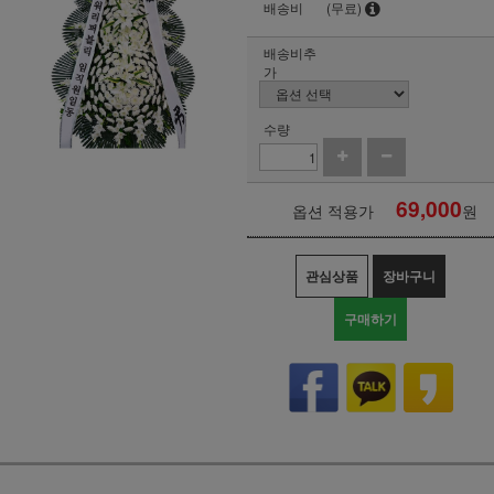
배송비
(무료)
배송비추
가
수량
69,000
옵션 적용가
원
관심상품
장바구니
구매하기