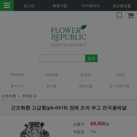
로그인
회원가입
마이페이지
최근본상품
축하화환
근조화환
동양란
서양란
꽃바구니
꽃다발
관엽식물
공기정화식물
근조화환
6만원 대
근조화환 고급형(pb-0418) 장례 조의 부고 전국꽃배달
69,000
상품가
원
적립금
1%