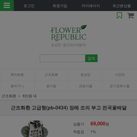
로그인
회원가입
마이페이지
최근본상품
축하화환
근조화환
동양란
서양란
꽃바구니
꽃다발
관엽식물
공기정화식물
근조화환
6만원 대
근조화환 고급형(pb-0434) 장례 조의 부고 전국꽃배달
69,000
상품가
원
적립금
1%