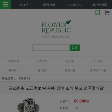
로그인
회원가입
마이페이지
최근본상품
축하화환
근조화환
동양란
서양란
꽃바구니
꽃다발
관엽식물
공기정화식물
근조화환
6만원 대
근조화환 고급형(pb-0434) 장례 조의 부고 전국꽃배달
69,000
상품가
원
적립금
1%