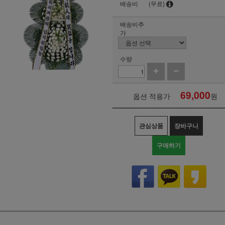
배송비
(무료)
배송비추
가
수량
69,000
옵션 적용가
원
관심상품
장바구니
구매하기