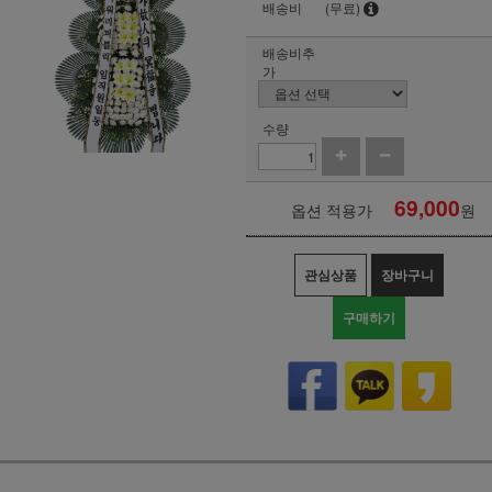
배송비
(무료)
배송비추
가
수량
69,000
옵션 적용가
원
관심상품
장바구니
구매하기