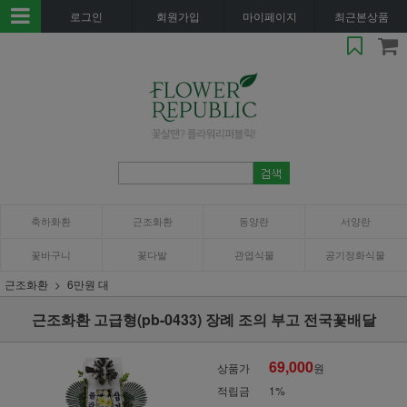
로그인
회원가입
마이페이지
최근본상품
축하화환
근조화환
동양란
서양란
꽃바구니
꽃다발
관엽식물
공기정화식물
근조화환
6만원 대
근조화환 고급형(pb-0433) 장례 조의 부고 전국꽃배달
69,000
상품가
원
적립금
1%