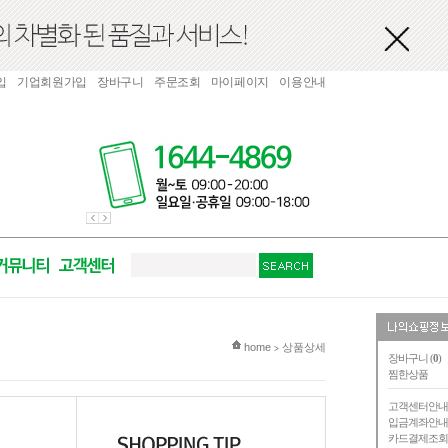
입
기업회원가입
장바구니
주문조회
마이페이지
이용안내
현재 위치
home
상품상세
>
장바구니 (
0
)
찜한상품
고객센터안
입금계좌안
카드결제조