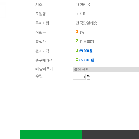
제조국
대한민국
모델명
pb-0419
특이사항
전국당일배송
적립금
1%
정상가
110,000원
판매가격
69,000원
69,000
총구매가격
원
배송비추가
수량