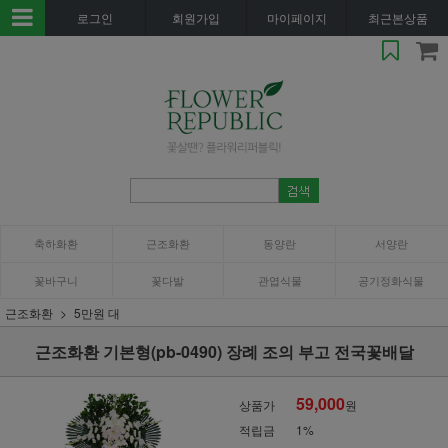
로그인
회원가입
마이페이지
최근본상품
축하화환
근조화환
동양란
서양란
꽃바구니
꽃다발
관엽식물
공기정화식물
근조화환
5만원 대
근조화환 기본형(pb-0490) 장례 조의 부고 전국꽃배달
59,000
상품가
원
적립금
1%