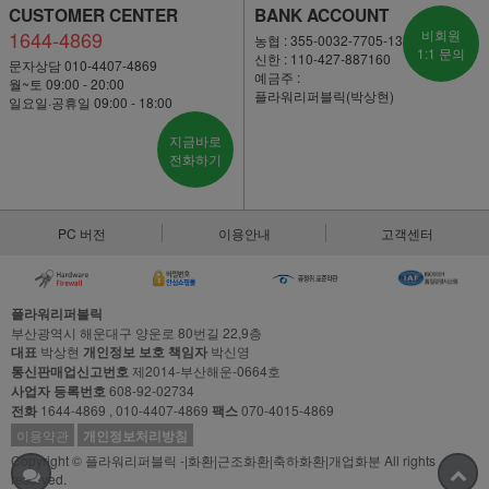
CUSTOMER CENTER
BANK ACCOUNT
1644-4869
비회원
농협 : 355-0032-7705-13
1:1 문의
신한 : 110-427-887160
문자상담 010-4407-4869
예금주 :
월~토 09:00 - 20:00
플라워리퍼블릭(박상현)
일요일·공휴일 09:00 - 18:00
지금바로
전화하기
PC 버전
이용안내
고객센터
플라워리퍼블릭
부산광역시 해운대구 양운로 80번길 22,9층
대표
박상현
개인정보 보호 책임자
박신영
통신판매업신고번호
제2014-부산해운-0664호
사업자 등록번호
608-92-02734
전화
1644-4869 , 010-4407-4869
팩스
070-4015-4869
이용약관
개인정보처리방침
Copyright © 플라워리퍼블릭 -|화환|근조화환|축하화환|개업화분 All rights
reserved.