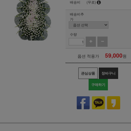
배송비
(무료)
배송비추
가
수량
59,000
옵션 적용가
원
관심상품
장바구니
구매하기