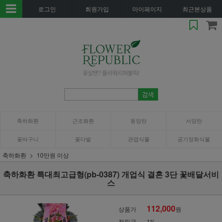
로그인
회원가입
마이페이지
최근본상품
축하화환
근조화환
동양란
서양란
꽃바구니
꽃다발
관엽식물
공기정화식물
축하화환
10만원 이상
축하화환 특대최고급형(pb-0387) 개업식 결혼 3단 꽃배달서비
스
112,000
상품가
원
적립금
1%