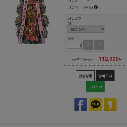
배송비
(무료)
배송비추
가
수량
112,000
옵션 적용가
원
관심상품
장바구니
구매하기