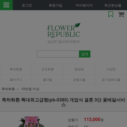
로그인
회원가입
마이페이지
최근본상품
축하화환
근조화환
동양란
서양란
꽃바구니
꽃다발
관엽식물
공기정화식물
축하화환
10만원 이상
축하화환 특대최고급형(pb-0385) 개업식 결혼 3단 꽃배달서비
스
113,000
상품가
원
적립금
1%