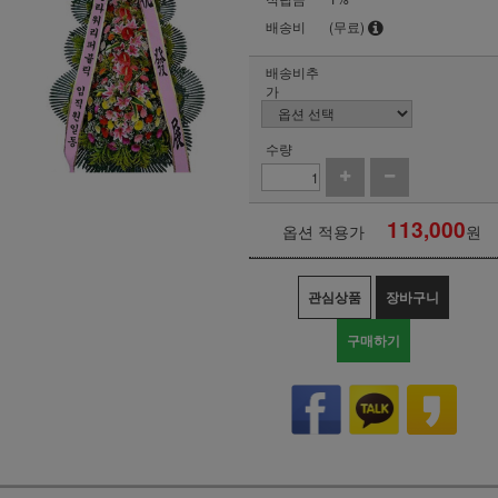
배송비
(무료)
배송비추
가
수량
113,000
옵션 적용가
원
관심상품
장바구니
구매하기