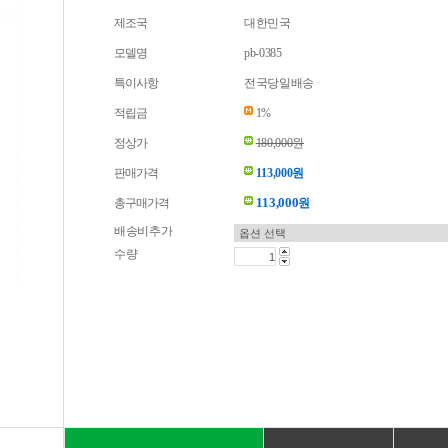
제조국
대한민국
모델명
pb-0385
특이사항
전국당일배송
적립금
1%
정상가
180,000원
판매가격
113,000원
113,000
총구매가격
원
배송비추가
수량