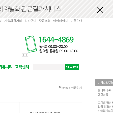
입
기업회원가입
장바구니
주문조회
마이페이지
이용안내
현재 위치
home
상품상세
>
장바구니 (
0
)
찜한상품
고객센터안
입금계좌안
카드결제조