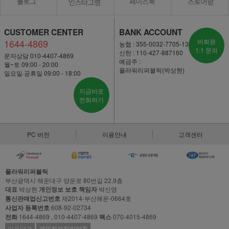
CUSTOMER CENTER
BANK ACCOUNT
1644-4869
비회원
농협 : 355-0032-7705-13
1:1 문의
신한 : 110-427-887160
문자상담 010-4407-4869
예금주 :
월~토 09:00 - 20:00
플라워리퍼블릭(박상현)
일요일·공휴일 09:00 - 18:00
지금바로
전화하기
PC 버전
이용안내
고객센터
플라워리퍼블릭
부산광역시 해운대구 양운로 80번길 22,9층
대표
박상현
개인정보 보호 책임자
박신영
통신판매업신고번호
제2014-부산해운-0664호
사업자 등록번호
608-92-02734
전화
1644-4869 , 010-4407-4869
팩스
070-4015-4869
이용약관
개인정보처리방침