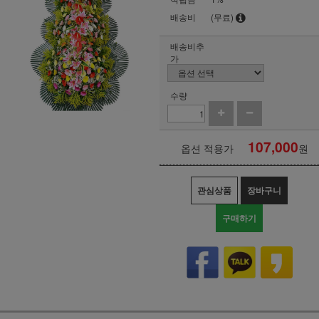
배송비
(무료)
배송비추
가
수량
107,000
옵션 적용가
원
관심상품
장바구니
구매하기