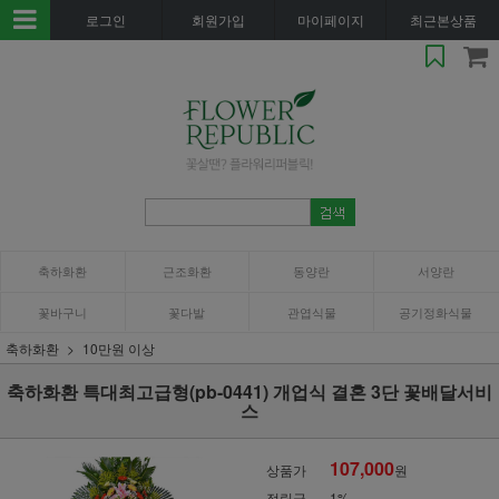
로그인
회원가입
마이페이지
최근본상품
축하화환
근조화환
동양란
서양란
꽃바구니
꽃다발
관엽식물
공기정화식물
축하화환
10만원 이상
축하화환 특대최고급형(pb-0441) 개업식 결혼 3단 꽃배달서비
스
107,000
상품가
원
적립금
1%