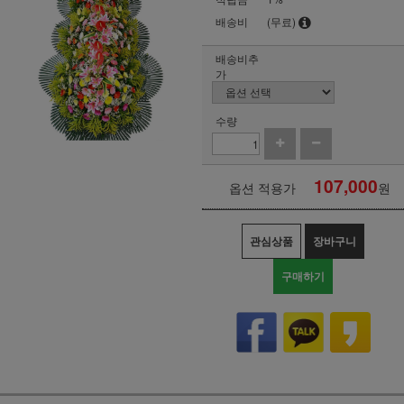
배송비
(무료)
배송비추
가
수량
107,000
옵션 적용가
원
관심상품
장바구니
구매하기