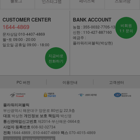
CUSTOMER CENTER
BANK ACCOUNT
1644-4869
비회원
농협 : 355-0032-7705-13
1:1 문의
신한 : 110-427-887160
문자상담 010-4407-4869
예금주 :
월~토 09:00 - 20:00
플라워리퍼블릭(박상현)
일요일·공휴일 09:00 - 18:00
지금바로
전화하기
PC 버전
이용안내
고객센터
플라워리퍼블릭
부산광역시 해운대구 양운로 80번길 22,9층
대표
박상현
개인정보 보호 책임자
박신영
통신판매업신고번호
제2014-부산해운-0664호
사업자 등록번호
608-92-02734
전화
1644-4869 , 010-4407-4869
팩스
070-4015-4869
이용약관
개인정보처리방침