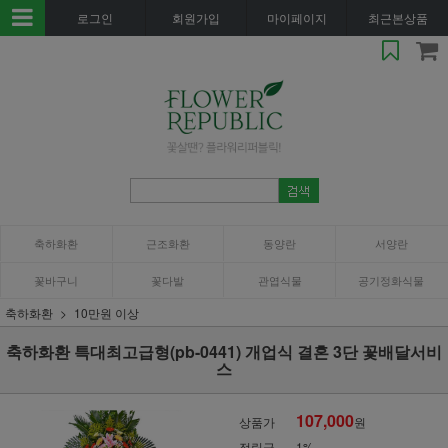
로그인
회원가입
마이페이지
최근본상품
축하화환
근조화환
동양란
서양란
꽃바구니
꽃다발
관엽식물
공기정화식물
축하화환
10만원 이상
축하화환 특대최고급형(pb-0441) 개업식 결혼 3단 꽃배달서비
스
107,000
상품가
원
적립금
1%