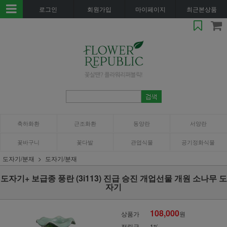
로그인
회원가입
마이페이지
최근본상품
축하화환
근조화환
동양란
서양란
꽃바구니
꽃다발
관엽식물
공기정화식물
도자기/분재
도자기/분재
도자기+ 보급종 풍란 (3i113) 진급 승진 개업선물 개원 소나무 도
자기
108,000
상품가
원
적립금
1%