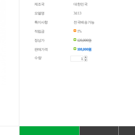
제조국
대한민국
모델명
3i113
특이사항
전국배송가능
적립금
1%
정상가
120,000원
판매가격
108,000
원
수량