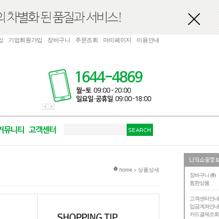
입
기업회원가입
장바구니
주문조회
마이페이지
이용안내
현재 위치
home
상품상세
>
장바구니 (
0
)
찜한상품
고객센터안
입금계좌안
카드결제조