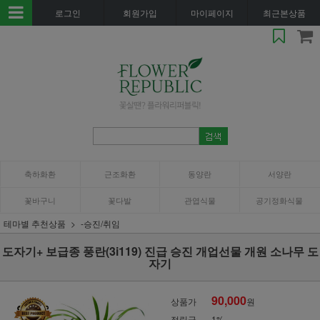
로그인
회원가입
마이페이지
최근본상품
축하화환
근조화환
동양란
서양란
꽃바구니
꽃다발
관엽식물
공기정화식물
테마별 추천상품
-승진/취임
도자기+ 보급종 풍란(3i119) 진급 승진 개업선물 개원 소나무 도
자기
90,000
상품가
원
적립금
1%