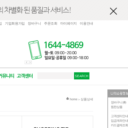
입
기업회원가입
장바구니
주문조회
마이페이지
이용안내
현재 위치
home
상품상세
>
장바구니 (
0
)
찜한상품
고객센터안
입금계좌안
카드결제조