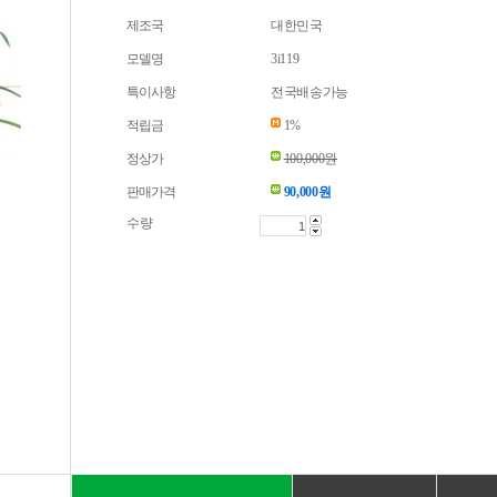
제조국
대한민국
모델명
3i119
특이사항
전국배송가능
적립금
1%
정상가
100,000원
판매가격
90,000
원
수량