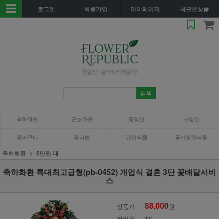
로그인
회원가입
마이페이지
최근본상품
축하화환
근조화환
동양란
서양란
꽃바구니
꽃다발
관엽식물
공기정화식물
축하화환
8만원 대
축하화환 특대최고급형(pb-0452) 개업식 결혼 3단 꽃배달서비
스
88,000
상품가
원
적립금
1%