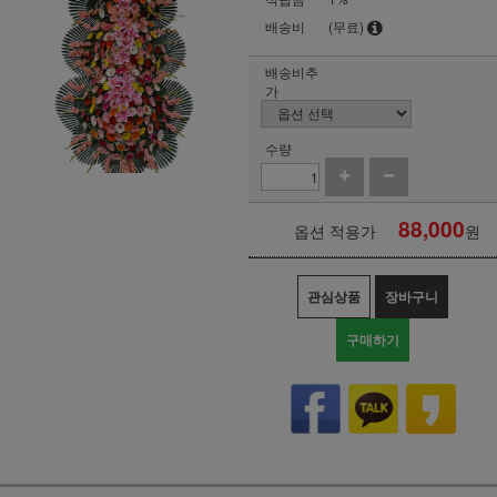
배송비
(무료)
배송비추
가
수량
88,000
옵션 적용가
원
관심상품
장바구니
구매하기