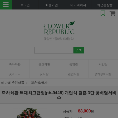
로그인
회원가입
마이페이지
최근본상품
축하화환
근조화환
동양란
서양란
꽃바구니
꽃다발
관엽식물
공기정화식물
테마별 추천상품
-결혼식/행사
축하화환 특대최고급형(pb-0448) 개업식 결혼 3단 꽃배달서비
스
88,000
상품가
원
적립금
1%