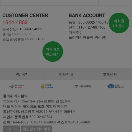
CUSTOMER CENTER
BANK ACCOUNT
1644-4869
비회원
농협 : 355-0032-7705-13
1:1 문의
신한 : 110-427-887160
문자상담 010-4407-4869
예금주 :
월~토 09:00 - 20:00
플라워리퍼블릭(박상현)
일요일·공휴일 09:00 - 18:00
지금바로
전화하기
PC 버전
이용안내
고객센터
플라워리퍼블릭
부산광역시 해운대구 양운로 80번길 22,9층
대표
박상현
개인정보 보호 책임자
박신영
통신판매업신고번호
제2014-부산해운-0664호
사업자 등록번호
608-92-02734
전화
1644-4869 , 010-4407-4869
팩스
070-4015-4869
이용약관
개인정보처리방침