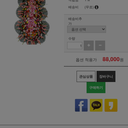
배송비
(무료)
배송비추
가
수량
88,000
옵션 적용가
원
관심상품
장바구니
구매하기