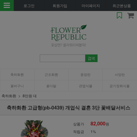
로그인
회원가입
마이페이지
최근본상품
축하화환
근조화환
동양란
서양란
꽃바구니
꽃다발
관엽식물
공기정화식물
축하화환
8만원 대
축하화환 고급형(pb-0439) 개업식 결혼 3단 꽃배달서비스
82,000
상품가
원
적립금
1%