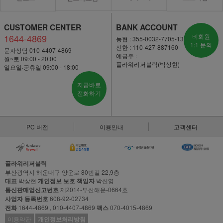
CUSTOMER CENTER
BANK ACCOUNT
1644-4869
비회원
농협 : 355-0032-7705-13
1:1 문의
신한 : 110-427-887160
문자상담 010-4407-4869
예금주 :
월~토 09:00 - 20:00
플라워리퍼블릭(박상현)
일요일·공휴일 09:00 - 18:00
지금바로
전화하기
PC 버전
이용안내
고객센터
플라워리퍼블릭
부산광역시 해운대구 양운로 80번길 22,9층
대표
박상현
개인정보 보호 책임자
박신영
통신판매업신고번호
제2014-부산해운-0664호
사업자 등록번호
608-92-02734
전화
1644-4869 , 010-4407-4869
팩스
070-4015-4869
이용약관
개인정보처리방침