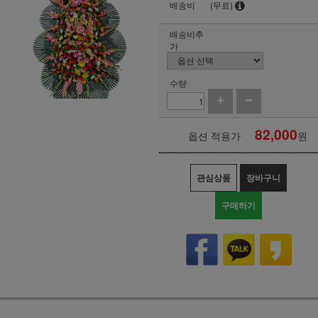
배송비
(무료)
배송비추
가
수량
82,000
옵션 적용가
원
관심상품
장바구니
구매하기