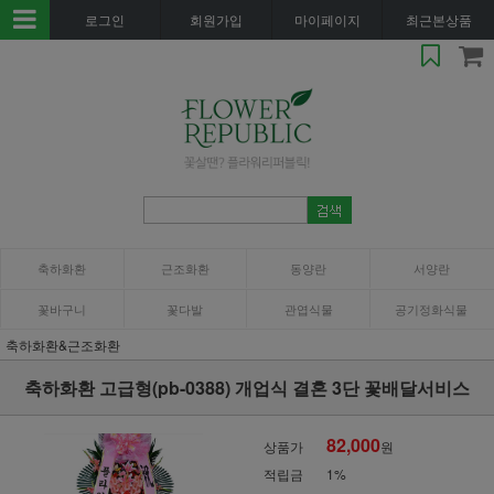
로그인
회원가입
마이페이지
최근본상품
축하화환
근조화환
동양란
서양란
꽃바구니
꽃다발
관엽식물
공기정화식물
축하화환&근조화환
축하화환 고급형(pb-0388) 개업식 결혼 3단 꽃배달서비스
82,000
상품가
원
적립금
1%