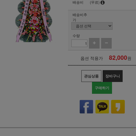
배송비
(무료)
배송비추
가
수량
82,000
옵션 적용가
원
관심상품
장바구니
구매하기