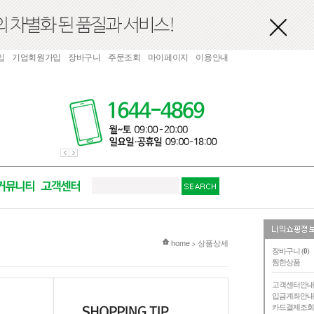
입
기업회원가입
장바구니
주문조회
마이페이지
이용안내
현재 위치
home
상품상세
>
장바구니 (
0
)
찜한상품
고객센터안
입금계좌안
카드결제조