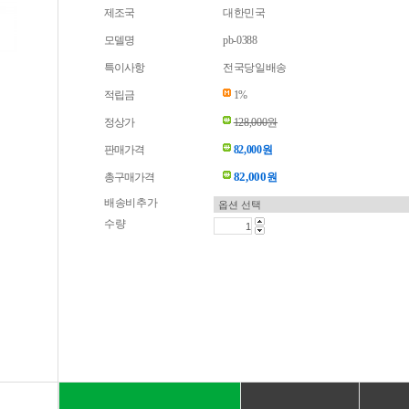
제조국
대한민국
모델명
pb-0388
특이사항
전국당일배송
적립금
1%
정상가
128,000원
판매가격
82,000원
82,000
총구매가격
원
배송비추가
수량