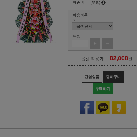
배송비
(무료)
배송비추
가
수량
82,000
옵션 적용가
원
관심상품
장바구니
구매하기