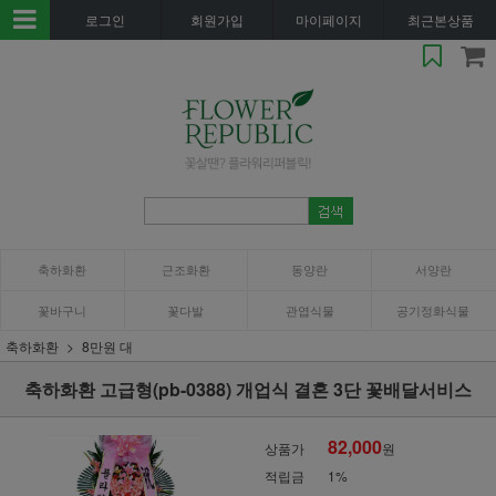
로그인
회원가입
마이페이지
최근본상품
축하화환
근조화환
동양란
서양란
꽃바구니
꽃다발
관엽식물
공기정화식물
축하화환
8만원 대
축하화환 고급형(pb-0388) 개업식 결혼 3단 꽃배달서비스
82,000
상품가
원
적립금
1%