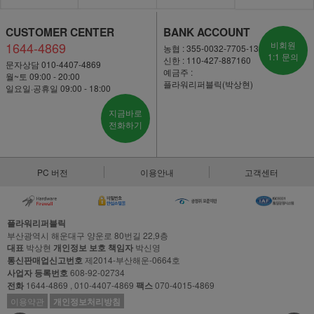
CUSTOMER CENTER
BANK ACCOUNT
1644-4869
비회원
농협 : 355-0032-7705-13
1:1 문의
신한 : 110-427-887160
문자상담 010-4407-4869
예금주 :
월~토 09:00 - 20:00
플라워리퍼블릭(박상현)
일요일·공휴일 09:00 - 18:00
지금바로
전화하기
PC 버전
이용안내
고객센터
플라워리퍼블릭
부산광역시 해운대구 양운로 80번길 22,9층
대표
박상현
개인정보 보호 책임자
박신영
통신판매업신고번호
제2014-부산해운-0664호
사업자 등록번호
608-92-02734
전화
1644-4869 , 010-4407-4869
팩스
070-4015-4869
이용약관
개인정보처리방침