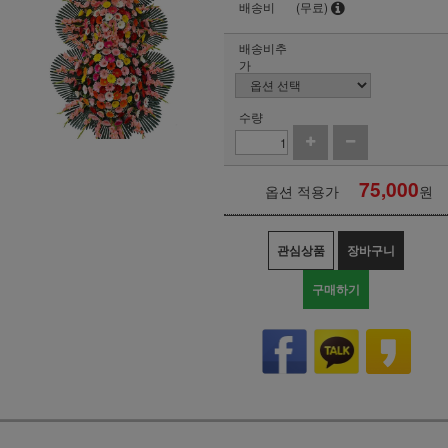
배송비
(무료)
배송비추
가
수량
75,000
옵션 적용가
원
관심상품
장바구니
구매하기