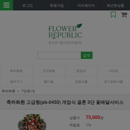
로그인
회원가입
마이페이지
최근본상품
축하화환
근조화환
동양란
서양란
꽃바구니
꽃다발
관엽식물
공기정화식물
축하화환
7만원 대
축하화환 고급형(pb-0450) 개업식 결혼 3단 꽃배달서비스
75,000
상품가
원
적립금
1%