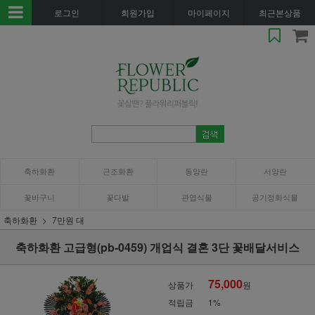
로그인
회원가입
마이페이지
최근본상품
축하화환
근조화환
동양란
서양란
꽃바구니
꽃다발
관엽식물
공기정화식물
축하화환
7만원 대
축하화환 고급형(pb-0459) 개업식 결혼 3단 꽃배달서비스
75,000
상품가
원
적립금
1%