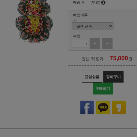
배송비
(무료)
배송비추
가
수량
75,000
옵션 적용가
원
관심상품
장바구니
구매하기