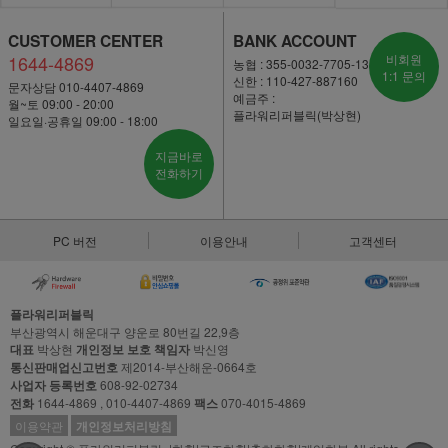
CUSTOMER CENTER
BANK ACCOUNT
1644-4869
비회원
농협 : 355-0032-7705-13
1:1 문의
신한 : 110-427-887160
문자상담 010-4407-4869
예금주 :
월~토 09:00 - 20:00
플라워리퍼블릭(박상현)
일요일·공휴일 09:00 - 18:00
지금바로
전화하기
PC 버전
이용안내
고객센터
플라워리퍼블릭
부산광역시 해운대구 양운로 80번길 22,9층
대표
박상현
개인정보 보호 책임자
박신영
통신판매업신고번호
제2014-부산해운-0664호
사업자 등록번호
608-92-02734
전화
1644-4869 , 010-4407-4869
팩스
070-4015-4869
이용약관
개인정보처리방침