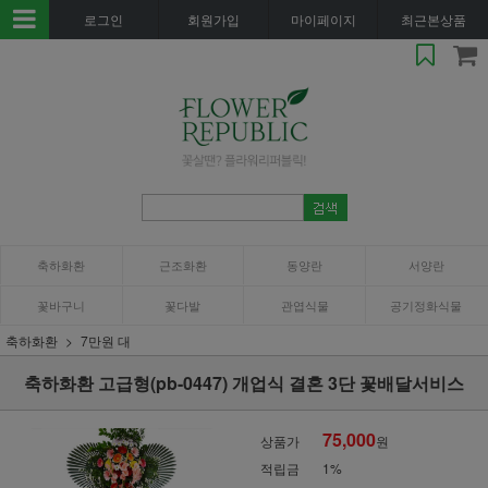
로그인
회원가입
마이페이지
최근본상품
축하화환
근조화환
동양란
서양란
꽃바구니
꽃다발
관엽식물
공기정화식물
축하화환
7만원 대
축하화환 고급형(pb-0447) 개업식 결혼 3단 꽃배달서비스
75,000
상품가
원
적립금
1%