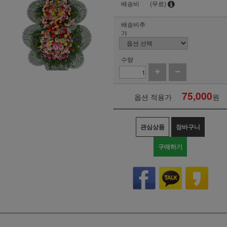
배송비
(무료)
배송비추
가
수량
75,000
옵션 적용가
원
관심상품
장바구니
구매하기