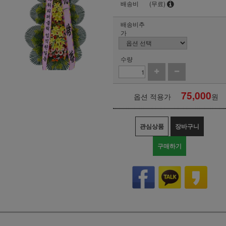
배송비
(무료)
배송비추
가
수량
75,000
옵션 적용가
원
관심상품
장바구니
구매하기