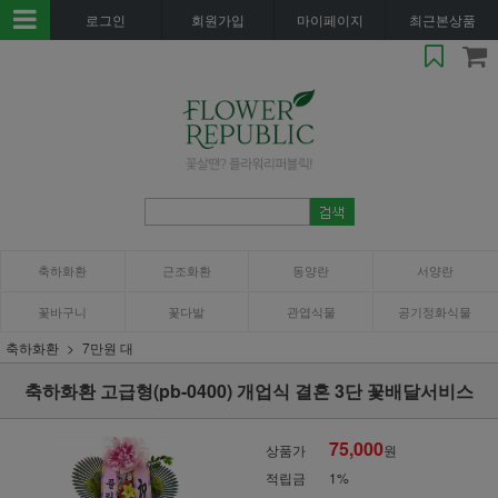
로그인
회원가입
마이페이지
최근본상품
축하화환
근조화환
동양란
서양란
꽃바구니
꽃다발
관엽식물
공기정화식물
축하화환
7만원 대
축하화환 고급형(pb-0400) 개업식 결혼 3단 꽃배달서비스
75,000
상품가
원
적립금
1%