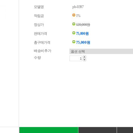
모델명
pb-0397
적립금
1%
정상가
120,000원
판매가격
75,000원
75,000
총구매가격
원
배송비추가
수량