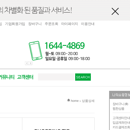
입
기업회원가입
장바구니
주문조회
마이페이지
이용안내
현재 위치
home
상품상세
>
장바구니 (
0
)
찜한상품
고객센터안
입금계좌안
카드결제조