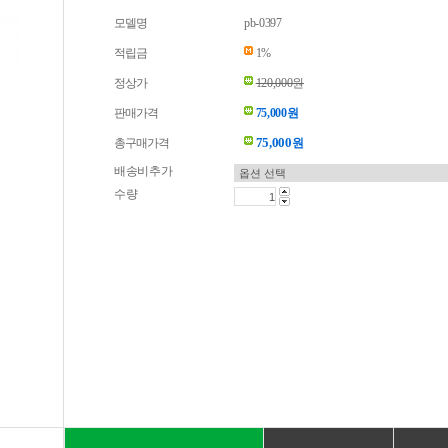
모델명
pb-0397
적립금
1%
정상가
120,000원
판매가격
75,000원
75,000
총구매가격
원
배송비추가
수량