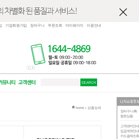
입
기업회원가입
장바구니
주문조회
마이페이지
이용안내
현재 위치
home
상품상세
>
장바구니 (
0
)
찜한상품
고객센터안
입금계좌안
카드결제조