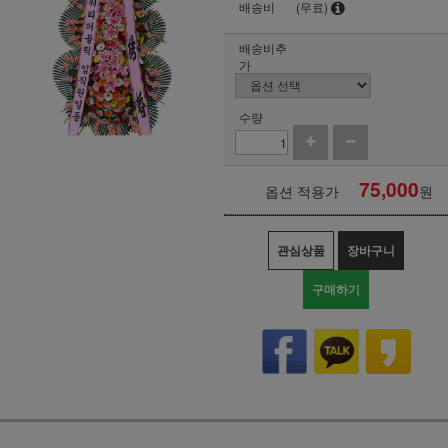
배송비
(무료)
배송비추
가
수량
75,000
옵션 적용가
원
관심상품
장바구니
구매하기