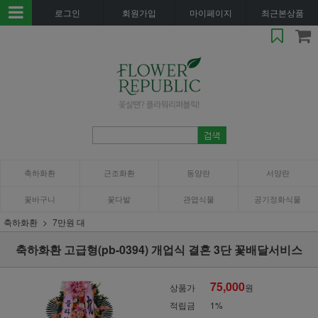
로그인
회원가입
마이페이지
최근본상품
축하화환
근조화환
동양란
서양란
꽃바구니
꽃다발
관엽식물
공기정화식물
축하화환
7만원 대
축하화환 고급형(pb-0394) 개업식 결혼 3단 꽃배달서비스
75,000
상품가
원
적립금
1%