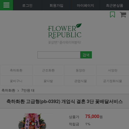
로그인
회원가입
마이페이지
최근본상품
축하화환
근조화환
동양란
서양란
꽃바구니
꽃다발
관엽식물
공기정화식물
축하화환
7만원 대
축하화환 고급형(pb-0392) 개업식 결혼 3단 꽃배달서비스
75,000
상품가
원
적립금
1%