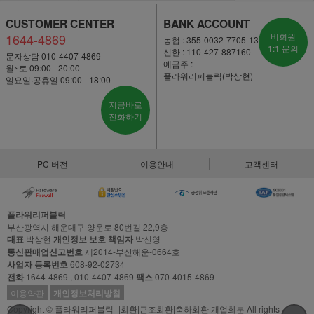
CUSTOMER CENTER
BANK ACCOUNT
1644-4869
비회원
농협 : 355-0032-7705-13
1:1 문의
신한 : 110-427-887160
문자상담 010-4407-4869
예금주 :
월~토 09:00 - 20:00
플라워리퍼블릭(박상현)
일요일·공휴일 09:00 - 18:00
지금바로
전화하기
PC 버전
이용안내
고객센터
플라워리퍼블릭
부산광역시 해운대구 양운로 80번길 22,9층
대표
박상현
개인정보 보호 책임자
박신영
통신판매업신고번호
제2014-부산해운-0664호
사업자 등록번호
608-92-02734
전화
1644-4869 , 010-4407-4869
팩스
070-4015-4869
이용약관
개인정보처리방침
Copyright © 플라워리퍼블릭 -|화환|근조화환|축하화환|개업화분 All rights