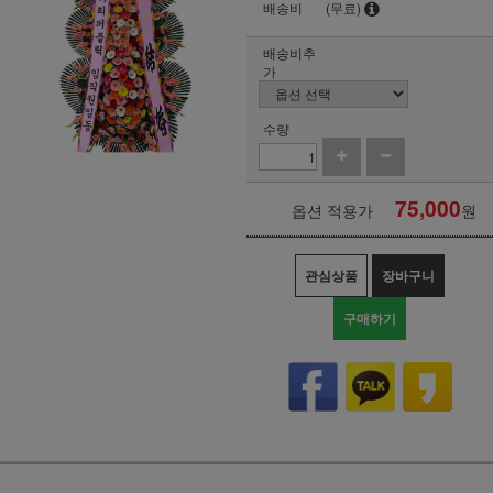
배송비
(무료)
배송비추
가
수량
75,000
옵션 적용가
원
관심상품
장바구니
구매하기