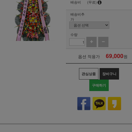
배송비
(무료)
배송비추
가
수량
69,000
옵션 적용가
원
관심상품
장바구니
구매하기