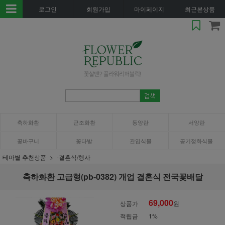
로그인
회원가입
마이페이지
최근본상품
축하화환
근조화환
동양란
서양란
꽃바구니
꽃다발
관엽식물
공기정화식물
테마별 추천상품
-결혼식/행사
축하화환 고급형(pb-0382) 개업 결혼식 전국꽃배달
69,000
상품가
원
적립금
1%