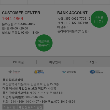
CUSTOMER CENTER
BANK ACCOUNT
1644-4869
비회원
농협 : 355-0032-7705-13
1:1 문의
신한 : 110-427-887160
문자상담 010-4407-4869
예금주 :
월~토 09:00 - 20:00
플라워리퍼블릭(박상현)
일요일·공휴일 09:00 - 18:00
지금바로
전화하기
PC 버전
이용안내
고객센터
플라워리퍼블릭
부산광역시 해운대구 양운로 80번길 22,9층
대표
박상현
개인정보 보호 책임자
박신영
통신판매업신고번호
제2014-부산해운-0664호
사업자 등록번호
608-92-02734
전화
1644-4869 , 010-4407-4869
팩스
070-4015-4869
이용약관
개인정보처리방침