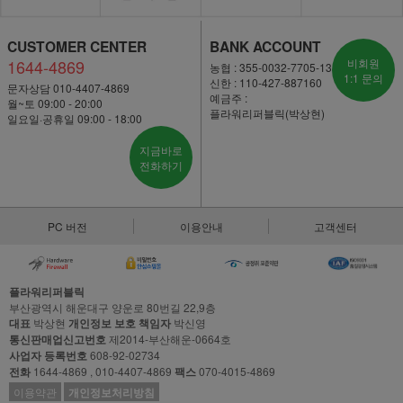
CUSTOMER CENTER
BANK ACCOUNT
1644-4869
비회원
농협 : 355-0032-7705-13
1:1 문의
신한 : 110-427-887160
문자상담 010-4407-4869
예금주 :
월~토 09:00 - 20:00
플라워리퍼블릭(박상현)
일요일·공휴일 09:00 - 18:00
지금바로
전화하기
PC 버전
이용안내
고객센터
플라워리퍼블릭
부산광역시 해운대구 양운로 80번길 22,9층
대표
박상현
개인정보 보호 책임자
박신영
통신판매업신고번호
제2014-부산해운-0664호
사업자 등록번호
608-92-02734
전화
1644-4869 , 010-4407-4869
팩스
070-4015-4869
이용약관
개인정보처리방침