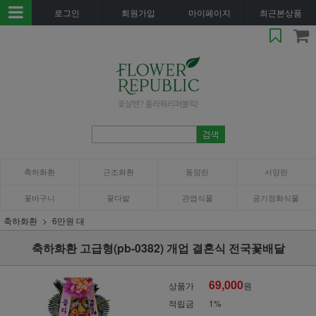
로그인
회원가입
마이페이지
최근본상품
축하화환
근조화환
동양란
서양란
꽃바구니
꽃다발
관엽식물
공기정화식물
축하화환
6만원 대
축하화환 고급형(pb-0382) 개업 결혼식 전국꽃배달
69,000
상품가
원
적립금
1%