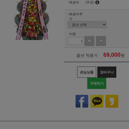
배송비
(무료)
배송비추
가
수량
69,000
옵션 적용가
원
관심상품
장바구니
구매하기