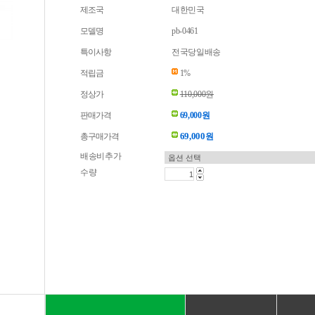
제조국
대한민국
모델명
pb-0461
특이사항
전국당일배송
적립금
1%
정상가
110,000원
판매가격
69,000원
69,000
총구매가격
원
배송비추가
수량