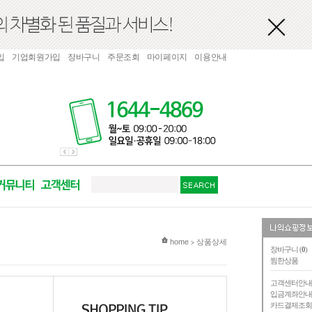
입
기업회원가입
장바구니
주문조회
마이페이지
이용안내
현재 위치
home
상품상세
>
장바구니 (
0
)
찜한상품
고객센터안
입금계좌안
카드결제조