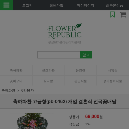
로그인
회원가입
마이페이지
최근본상품
축하화환
근조화환
동양란
서양란
꽃바구니
꽃다발
관엽식물
공기정화식물
축하화환
6만원 대
축하화환 고급형(pb-0462) 개업 결혼식 전국꽃배달
69,000
상품가
원
적립금
1%