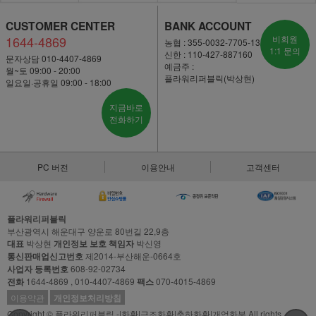
CUSTOMER CENTER
BANK ACCOUNT
1644-4869
비회원
농협 : 355-0032-7705-13
1:1 문의
신한 : 110-427-887160
문자상담 010-4407-4869
예금주 :
월~토 09:00 - 20:00
플라워리퍼블릭(박상현)
일요일·공휴일 09:00 - 18:00
지금바로
전화하기
PC 버전
이용안내
고객센터
플라워리퍼블릭
부산광역시 해운대구 양운로 80번길 22,9층
대표
박상현
개인정보 보호 책임자
박신영
통신판매업신고번호
제2014-부산해운-0664호
사업자 등록번호
608-92-02734
전화
1644-4869 , 010-4407-4869
팩스
070-4015-4869
이용약관
개인정보처리방침
Copyright © 플라워리퍼블릭 -|화환|근조화환|축하화환|개업화분 All rights