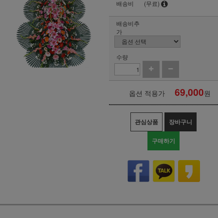
배송비
(무료)
배송비추
가
수량
69,000
옵션 적용가
원
관심상품
장바구니
구매하기