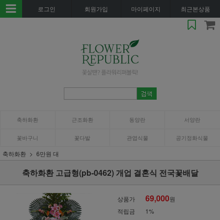
로그인
회원가입
마이페이지
최근본상품
축하화환
근조화환
동양란
서양란
꽃바구니
꽃다발
관엽식물
공기정화식물
축하화환
6만원 대
축하화환 고급형(pb-0462) 개업 결혼식 전국꽃배달
69,000
상품가
원
적립금
1%