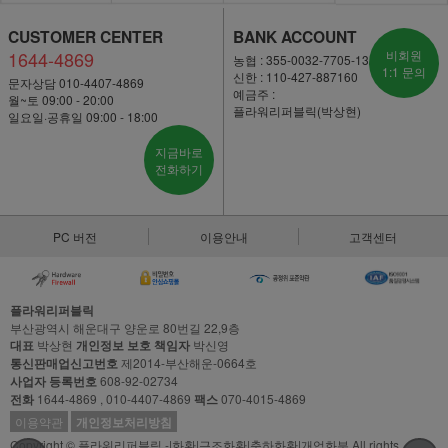
CUSTOMER CENTER
BANK ACCOUNT
1644-4869
비회원
농협 : 355-0032-7705-13
1:1 문의
신한 : 110-427-887160
문자상담 010-4407-4869
예금주 :
월~토 09:00 - 20:00
플라워리퍼블릭(박상현)
일요일·공휴일 09:00 - 18:00
지금바로
전화하기
PC 버전
이용안내
고객센터
플라워리퍼블릭
부산광역시 해운대구 양운로 80번길 22,9층
대표
박상현
개인정보 보호 책임자
박신영
통신판매업신고번호
제2014-부산해운-0664호
사업자 등록번호
608-92-02734
전화
1644-4869 , 010-4407-4869
팩스
070-4015-4869
이용약관
개인정보처리방침
Copyright © 플라워리퍼블릭 -|화환|근조화환|축하화환|개업화분 All rights