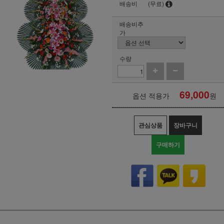
배송비
(무료)
배송비추
가
수량
69,000
옵션 적용가
원
관심상품
장바구니
구매하기