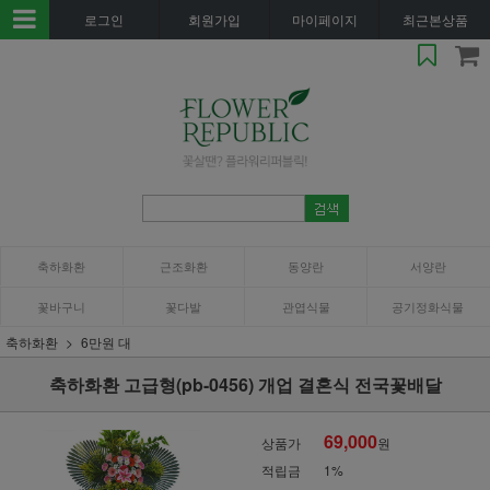
로그인
회원가입
마이페이지
최근본상품
축하화환
근조화환
동양란
서양란
꽃바구니
꽃다발
관엽식물
공기정화식물
축하화환
6만원 대
축하화환 고급형(pb-0456) 개업 결혼식 전국꽃배달
69,000
상품가
원
적립금
1%