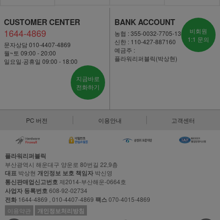
CUSTOMER CENTER
BANK ACCOUNT
1644-4869
비회원
농협 : 355-0032-7705-13
1:1 문의
신한 : 110-427-887160
문자상담 010-4407-4869
예금주 :
월~토 09:00 - 20:00
플라워리퍼블릭(박상현)
일요일·공휴일 09:00 - 18:00
지금바로
전화하기
PC 버전
이용안내
고객센터
플라워리퍼블릭
부산광역시 해운대구 양운로 80번길 22,9층
대표
박상현
개인정보 보호 책임자
박신영
통신판매업신고번호
제2014-부산해운-0664호
사업자 등록번호
608-92-02734
전화
1644-4869 , 010-4407-4869
팩스
070-4015-4869
이용약관
개인정보처리방침