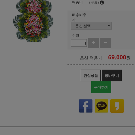
배송비
(무료)
배송비추
가
수량
69,000
옵션 적용가
원
관심상품
장바구니
구매하기